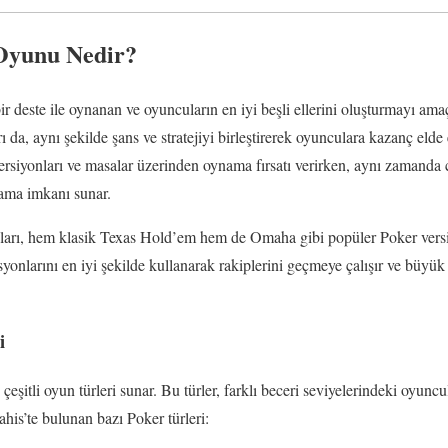
Oyunu Nedir?
bir deste ile oynanan ve oyuncuların en iyi beşli ellerini oluşturmayı ama
 da, aynı şekilde şans ve stratejiyi birleştirerek oyunculara kazanç eld
 versiyonları ve masalar üzerinden oynama fırsatı verirken, aynı zamanda
nama imkanı sunar.
arı, hem klasik Texas Hold’em hem de Omaha gibi popüler Poker versiyo
yonlarını en iyi şekilde kullanarak rakiplerini geçmeye çalışır ve büyü
i
eşitli oyun türleri sunar. Bu türler, farklı beceri seviyelerindeki oyunc
ahis’te bulunan bazı Poker türleri: