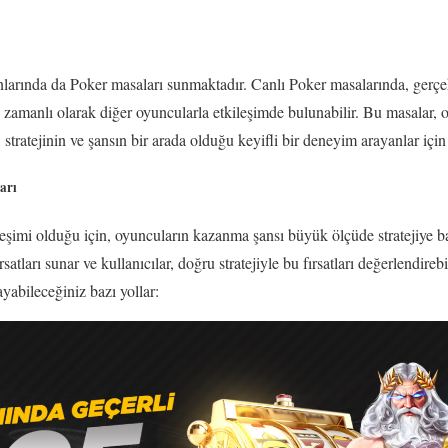
unlarında da Poker masaları sunmaktadır. Canlı Poker masalarında, gerçe
 zamanlı olarak diğer oyuncularla etkileşimde bulunabilir. Bu masalar, 
stratejinin ve şansın bir arada olduğu keyifli bir deneyim arayanlar için 
arı
irleşimi olduğu için, oyuncuların kazanma şansı büyük ölçüde stratejiye 
tları sunar ve kullanıcılar, doğru stratejiyle bu fırsatları değerlendirebi
abileceğiniz bazı yollar: