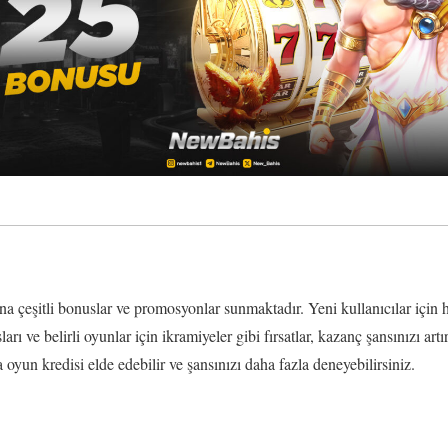
 çeşitli bonuslar ve promosyonlar sunmaktadır. Yeni kullanıcılar için h
rı ve belirli oyunlar için ikramiyeler gibi fırsatlar, kazanç şansınızı art
oyun kredisi elde edebilir ve şansınızı daha fazla deneyebilirsiniz.