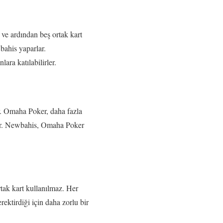
 ve ardından beş ortak kart
 bahis yaparlar.
ra katılabilirler.
r. Omaha Poker, daha fazla
ilir. Newbahis, Omaha Poker
rtak kart kullanılmaz. Her
erektirdiği için daha zorlu bir