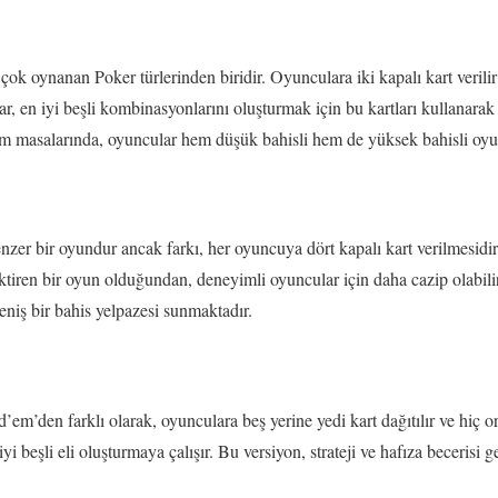
k oynanan Poker türlerinden biridir. Oyunculara iki kapalı kart verilir
ar, en iyi beşli kombinasyonlarını oluşturmak için bu kartları kullanarak
 masalarında, oyuncular hem düşük bahisli hem de yüksek bahisli oyunla
er bir oyundur ancak farkı, her oyuncuya dört kapalı kart verilmesidi
ektiren bir oyun olduğundan, deneyimli oyuncular için daha cazip olab
niş bir bahis yelpazesi sunmaktadır.
em’den farklı olarak, oyunculara beş yerine yedi kart dağıtılır ve hiç o
yi beşli eli oluşturmaya çalışır. Bu versiyon, strateji ve hafıza becerisi g