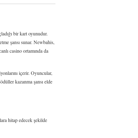
çladığı bir kart oyunudur.
e etme şansı sunar. Newbahis,
 canlı casino ortamında da
nlarını içerir. Oyuncular,
k ödüller kazanma şansı elde
ulara hitap edecek şekilde