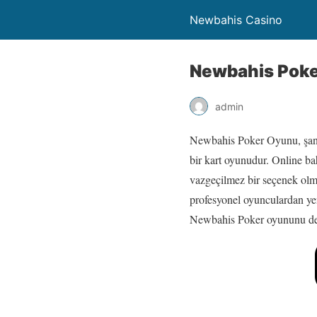
Newbahis Casino
Newbahis Poke
admin
Newbahis Poker Oyunu, şans
bir kart oyunudur. Online ba
vazgeçilmez bir seçenek olm
profesyonel oyunculardan ye
Newbahis Poker oyununu detay