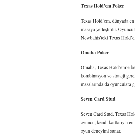
Texas Hold’em Poker
Texas Hold’em, dünyada en ço
masaya yerleştirilir. Oyuncul
Newbahis’teki Texas Hold’em
Omaha Poker
Omaha, Texas Hold’em’e benz
kombinasyon ve strateji ger
masalarında da oyunculara ge
Seven Card Stud
Seven Card Stud, Texas Hold’
oyuncu, kendi kartlarıyla en i
oyun deneyimi sunar.