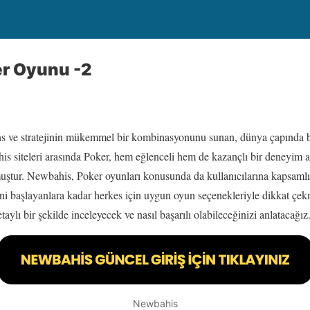
r Oyunu -2
 ve stratejinin mükemmel bir kombinasyonunu sunan, dünya çapında bü
his siteleri arasında Poker, hem eğlenceli hem de kazançlı bir deneyim 
uştur. Newbahis, Poker oyunları konusunda da kullanıcılarına kapsaml
ni başlayanlara kadar herkes için uygun oyun seçenekleriyle dikkat çek
lı bir şekilde inceleyecek ve nasıl başarılı olabileceğinizi anlatacağız
Newbahis