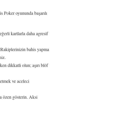
is Poker oyununda başarılı
erli kartlarla daha agresif
. Rakiplerinizin bahis yapma
niz.
en dikkatli olun; aşırı blöf
etmek ve aceleci
a özen gösterin. Aksi