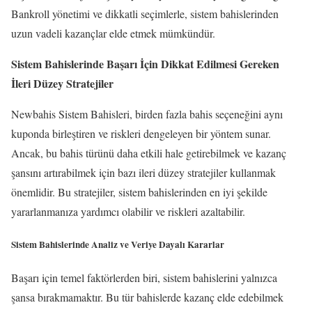
Bankroll yönetimi ve dikkatli seçimlerle, sistem bahislerinden
uzun vadeli kazançlar elde etmek mümkündür.
Sistem Bahislerinde Başarı İçin Dikkat Edilmesi Gereken
İleri Düzey Stratejiler
Newbahis Sistem Bahisleri, birden fazla bahis seçeneğini aynı
kuponda birleştiren ve riskleri dengeleyen bir yöntem sunar.
Ancak, bu bahis türünü daha etkili hale getirebilmek ve kazanç
şansını artırabilmek için bazı ileri düzey stratejiler kullanmak
önemlidir. Bu stratejiler, sistem bahislerinden en iyi şekilde
yararlanmanıza yardımcı olabilir ve riskleri azaltabilir.
Sistem Bahislerinde Analiz ve Veriye Dayalı Kararlar
Başarı için temel faktörlerden biri, sistem bahislerini yalnızca
şansa bırakmamaktır. Bu tür bahislerde kazanç elde edebilmek