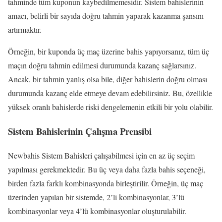
tahminde tüm kuponun kaybedilmemesidir. Sistem bahislerinin
amacı, belirli bir sayıda doğru tahmin yaparak kazanma şansını
artırmaktır.
Örneğin, bir kuponda üç maç üzerine bahis yapıyorsanız, tüm üç
maçın doğru tahmin edilmesi durumunda kazanç sağlarsınız.
Ancak, bir tahmin yanlış olsa bile, diğer bahislerin doğru olması
durumunda kazanç elde etmeye devam edebilirsiniz. Bu, özellikle
yüksek oranlı bahislerde riski dengelemenin etkili bir yolu olabilir.
Sistem Bahislerinin Çalışma Prensibi
Newbahis Sistem Bahisleri çalışabilmesi için en az üç seçim
yapılması gerekmektedir. Bu üç veya daha fazla bahis seçeneği,
birden fazla farklı kombinasyonda birleştirilir. Örneğin, üç maç
üzerinden yapılan bir sistemde, 2’li kombinasyonlar, 3’lü
kombinasyonlar veya 4’lü kombinasyonlar oluşturulabilir.