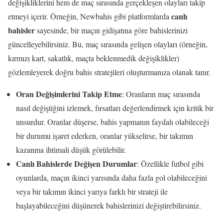
değişikliklerini hem de maç sırasında gerçekleşen olayları takip
canlı
etmeyi içerir. Örneğin, Newbahis gibi platformlarda
bahisler
sayesinde, bir maçın gidişatına göre bahislerinizi
güncelleyebilirsiniz. Bu, maç sırasında gelişen olayları (örneğin,
kırmızı kart, sakatlık, maçta beklenmedik değişiklikler)
gözlemleyerek doğru bahis stratejileri oluşturmanıza olanak tanır.
Oran Değişimlerini Takip Etme
: Oranların maç sırasında
nasıl değiştiğini izlemek, fırsatları değerlendirmek için kritik bir
unsurdur. Oranlar düşerse, bahis yapmanın faydalı olabileceği
bir durumu işaret ederken, oranlar yükselirse, bir takımın
kazanma ihtimali düşük görülebilir.
Canlı Bahislerde Değişen Durumlar
: Özellikle futbol gibi
oyunlarda, maçın ikinci yarısında daha fazla gol olabileceğini
veya bir takımın ikinci yarıya farklı bir strateji ile
başlayabileceğini düşünerek bahislerinizi değiştirebilirsiniz.