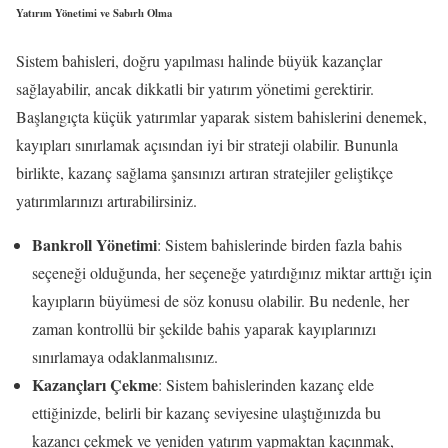
Yatırım Yönetimi ve Sabırlı Olma
Sistem bahisleri, doğru yapılması halinde büyük kazançlar
sağlayabilir, ancak dikkatli bir yatırım yönetimi gerektirir.
Başlangıçta küçük yatırımlar yaparak sistem bahislerini denemek,
kayıpları sınırlamak açısından iyi bir strateji olabilir. Bununla
birlikte, kazanç sağlama şansınızı artıran stratejiler geliştikçe
yatırımlarınızı artırabilirsiniz.
Bankroll Yönetimi
: Sistem bahislerinde birden fazla bahis
seçeneği olduğunda, her seçeneğe yatırdığınız miktar arttığı için
kayıpların büyümesi de söz konusu olabilir. Bu nedenle, her
zaman kontrollü bir şekilde bahis yaparak kayıplarınızı
sınırlamaya odaklanmalısınız.
Kazançları Çekme
: Sistem bahislerinden kazanç elde
ettiğinizde, belirli bir kazanç seviyesine ulaştığınızda bu
kazancı çekmek ve yeniden yatırım yapmaktan kaçınmak,