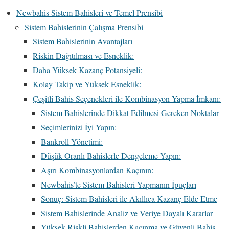
Newbahis Sistem Bahisleri ve Temel Prensibi
Sistem Bahislerinin Çalışma Prensibi
Sistem Bahislerinin Avantajları
Riskin Dağıtılması ve Esneklik:
Daha Yüksek Kazanç Potansiyeli:
Kolay Takip ve Yüksek Esneklik:
Çeşitli Bahis Seçenekleri ile Kombinasyon Yapma İmkanı:
Sistem Bahislerinde Dikkat Edilmesi Gereken Noktalar
Seçimlerinizi İyi Yapın:
Bankroll Yönetimi:
Düşük Oranlı Bahislerle Dengeleme Yapın:
Aşırı Kombinasyonlardan Kaçının:
Newbahis’te Sistem Bahisleri Yapmanın İpuçları
Sonuç: Sistem Bahisleri ile Akıllıca Kazanç Elde Etme
Sistem Bahislerinde Analiz ve Veriye Dayalı Kararlar
Yüksek Riskli Bahislerden Kaçınma ve Güvenli Bahis