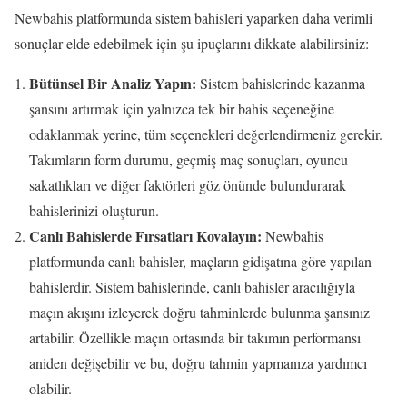
Newbahis platformunda sistem bahisleri yaparken daha verimli
sonuçlar elde edebilmek için şu ipuçlarını dikkate alabilirsiniz:
Bütünsel Bir Analiz Yapın:
Sistem bahislerinde kazanma
şansını artırmak için yalnızca tek bir bahis seçeneğine
odaklanmak yerine, tüm seçenekleri değerlendirmeniz gerekir.
Takımların form durumu, geçmiş maç sonuçları, oyuncu
sakatlıkları ve diğer faktörleri göz önünde bulundurarak
bahislerinizi oluşturun.
Canlı Bahislerde Fırsatları Kovalayın:
Newbahis
platformunda canlı bahisler, maçların gidişatına göre yapılan
bahislerdir. Sistem bahislerinde, canlı bahisler aracılığıyla
maçın akışını izleyerek doğru tahminlerde bulunma şansınız
artabilir. Özellikle maçın ortasında bir takımın performansı
aniden değişebilir ve bu, doğru tahmin yapmanıza yardımcı
olabilir.