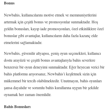
Bonus
Newbahis, kullanıcılarını motive etmek ve memnuniyetlerini
artırmak için çeşitli bonus ve promosyonlar sunmaktadır. Hoş
geldin bonusları, kayıp iade promosyonları, özel etkinliklere özel
bonuslar gibi avantajlar, kullanıcıların daha fazla kazanç elde
etmelerini sağlamaktadır.
Newbahis, güvenilir altyapısı, geniş oyun seçenekleri, kullanıcı
dostu arayüzü ve çeşitli bonus avantajlarıyla bahis severlere
benzersiz bir oyun deneyimi sunmaktadır. Eğer heyecan verici bir
bahis platformu arıyorsanız, Newbahis’i keşfetmek sizin için
mükemmel bir tercih olabilmektedir. Unutmayın, bahis oyunları
şansa dayalıdır ve sorumlu bahis kurallarına uygun bir şekilde
oynamak her zaman önemlidir.
Bahis Bonusları