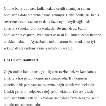
Online bahis dünyası, kullanıcılara çeşitli avantajlar sunan
bonuslarla dolu bir arena haline gelmiştir. Bahis bonusları, bahis
severlere ekstra kazanç ve daha fazla oyun keyfi sağlamak
amacıyla sunulan promosyonlardır. Bu makalede, bahis
bonuslarının çeşitleri, avantajları ve nasıl kullanılabileceği üzerine
odaklanmaktadır. Ayrıcabahis tutkunlarının bu fırsatları en iyi
şekilde değerlendirmelerine yardımcı olacağız.
Hoş Geldin Bonusları
Çoğu online bahis sitesi, yeni üyeleri cezbetmek ve karşılamak
amacıyla hoş geldin bonusları sunmaktadır. Bu bonuslar
genellikle ilk para yatırma işlemine bağlı olarak verilmektedir.
Çünkü geniş bir yelpazede değişebilmektedir. Yüksek yüzdeli
bonuslar, kullanıcıların ilk bahislerinde daha fazla dengeye sahip
olmalarını sağlamaktadır.