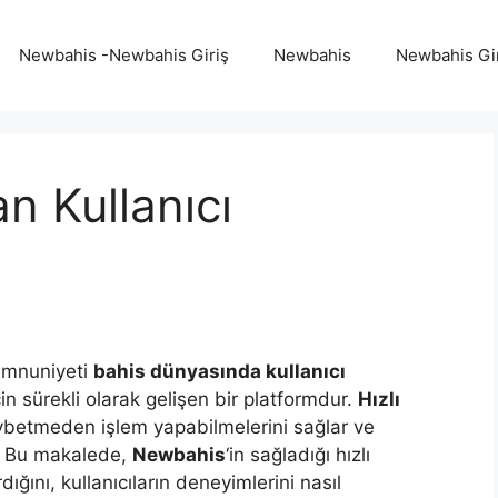
Newbahis -Newbahis Giriş
Newbahis
Newbahis Gi
an Kullanıcı
Memnuniyeti
bahis dünyasında kullanıcı
n sürekli olarak gelişen bir platformdur.
Hızlı
aybetmeden işlem yapabilmelerini sağlar ve
ır. Bu makalede,
Newbahis
‘in sağladığı hızlı
dığını, kullanıcıların deneyimlerini nasıl