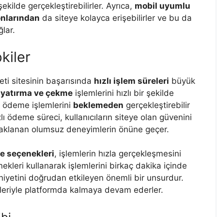
 şekilde gerçekleştirebilirler. Ayrıca,
mobil uyumlu
onlarından
da siteye kolayca erişebilirler ve bu da
ğlar.
kiler
eti sitesinin başarısında
hızlı işlem süreleri
büyük
 yatırma ve çekme
işlemlerini hızlı bir şekilde
, ödeme işlemlerini
beklemeden
gerçekleştirebilir
zlı ödeme süreci, kullanıcıların siteye olan güvenini
naklanan olumsuz deneyimlerin önüne geçer.
e seçenekleri
, işlemlerin hızla gerçekleşmesini
nekleri kullanarak işlemlerini birkaç dakika içinde
niyetini doğrudan etkileyen önemli bir unsurdur.
leriyle platformda kalmaya devam ederler.