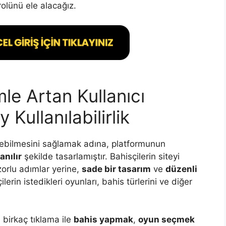
rolünü ele alacağız.
le Artan Kullanıcı
Kullanılabilirlik
erişebilmesini sağlamak adına, platformunun
anılır
şekilde tasarlamıştır. Bahisçilerin siteyi
zorlu adımlar yerine,
sade bir tasarım
ve
düzenli
ilerin istedikleri oyunları, bahis türlerini ve diğer
birkaç tıklama ile
bahis yapmak
,
oyun seçmek