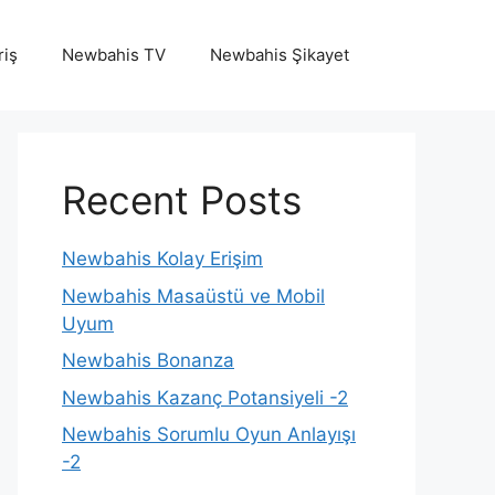
riş
Newbahis TV
Newbahis Şikayet
Recent Posts
Newbahis Kolay Erişim
Newbahis Masaüstü ve Mobil
Uyum
Newbahis Bonanza
Newbahis Kazanç Potansiyeli -2
Newbahis Sorumlu Oyun Anlayışı
-2