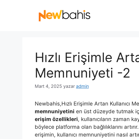
İçeriğe
atla
Hızlı Erişimle Art
Memnuniyeti -2
Mart 4, 2025
yazar
admin
Newbahis,Hızlı Erişimle Artan Kullanıcı 
memnuniyetini
en üst düzeyde tutmak içi
erişim özellikleri
, kullanıcıların zaman k
böylece platforma olan bağlılıklarını artır
erişimin, kullanıcı memnuniyetini nasıl artır