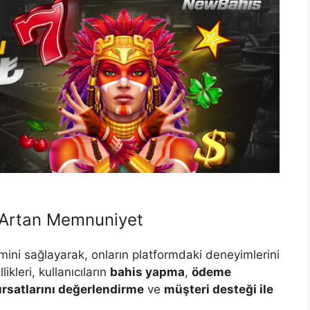
li Artan Memnuniyet
rişimini sağlayarak, onların platformdaki deneyimlerini
llikleri, kullanıcıların
bahis yapma
,
ödeme
fırsatlarını değerlendirme
ve
müşteri desteği ile