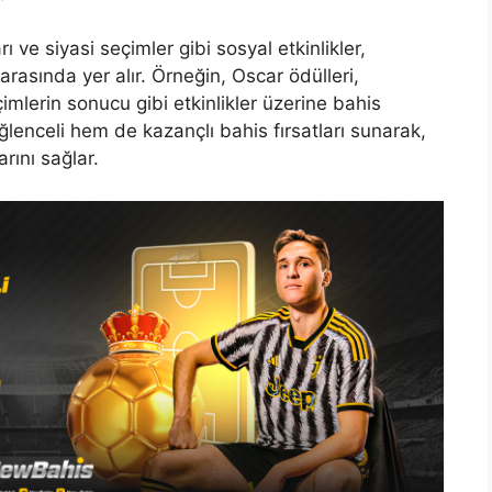
 ve siyasi seçimler gibi sosyal etkinlikler,
rasında yer alır. Örneğin, Oscar ödülleri,
imlerin sonucu gibi etkinlikler üzerine bahis
enceli hem de kazançlı bahis fırsatları sunarak,
arını sağlar.