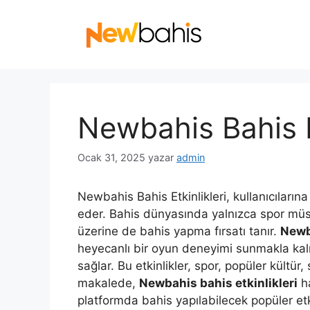
İçeriğe
atla
Newbahis Bahis Et
Ocak 31, 2025
yazar
admin
Newbahis Bahis Etkinlikleri, kullanıcıların
eder. Bahis dünyasında yalnızca spor müsab
üzerine de bahis yapma fırsatı tanır.
Newba
heyecanlı bir oyun deneyimi sunmakla kal
sağlar. Bu etkinlikler, spor, popüler kültür,
makalede,
Newbahis bahis etkinlikleri
ha
platformda bahis yapılabilecek popüler etk