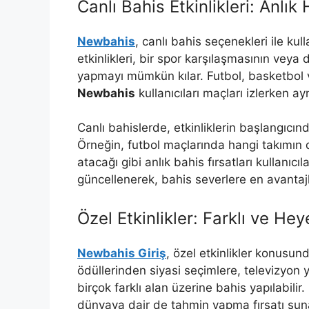
Canlı Bahis Etkinlikleri: Anlı
Newbahis
, canlı bahis seçenekleri ile kul
etkinlikleri, bir spor karşılaşmasının veya 
yapmayı mümkün kılar. Futbol, basketbol ve
Newbahis
kullanıcıları maçları izlerken a
Canlı bahislerde, etkinliklerin başlangıcın
Örneğin, futbol maçlarında hangi takımın
atacağı gibi anlık bahis fırsatları kullanıcı
güncellenerek, bahis severlere en avantajlı
Özel Etkinlikler: Farklı ve He
Newbahis Giriş
, özel etkinlikler konusun
ödüllerinden siyasi seçimlere, televizyon 
birçok farklı alan üzerine bahis yapılabilir.
dünyaya dair de tahmin yapma fırsatı sun