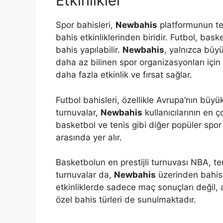
Etkinlikler
Spor bahisleri,
Newbahis
platformunun tem
bahis etkinliklerinden biridir. Futbol, bas
bahis yapılabilir.
Newbahis
, yalnızca büyü
daha az bilinen spor organizasyonları için
daha fazla etkinlik ve fırsat sağlar.
Futbol bahisleri, özellikle Avrupa’nın büy
turnuvalar,
Newbahis
kullanıcılarının en ç
basketbol ve tenis gibi diğer popüler spor d
arasında yer alır.
Basketbolun en prestijli turnuvası NBA, te
turnuvalar da,
Newbahis
üzerinden bahis y
etkinliklerde sadece maç sonuçları değil,
özel bahis türleri de sunulmaktadır.