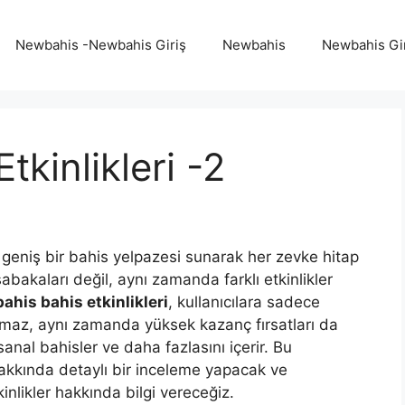
Newbahis -Newbahis Giriş
Newbahis
Newbahis Gi
kinlikleri -2
a geniş bir bahis yelpazesi sunarak her zevke hitap
akaları değil, aynı zamanda farklı etkinlikler
his bahis etkinlikleri
, kullanıcılara sadece
maz, aynı zamanda yüksek kazanç fırsatları da
 sanal bahisler ve daha fazlasını içerir. Bu
kkında detaylı bir inceleme yapacak ve
inlikler hakkında bilgi vereceğiz.