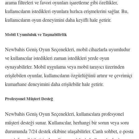
arama filtreleri ve favori oyunları işaretleme gibi özellikler,
kullanıcıların istedikleri oyunlara hızlıca erişmelerini sağlar. Bu,
kullanıcıların oyun deneyimini daha keyifli hale getirir.
Mobil Uyumluluk ve Taşınabilirlik
Newbahis Geniş Oyun Seçenekleri, mobil cihazlarla uyumludur
ve kullanıcılar istedikleri zaman istedikleri yerde oyun
oynayabilirler. Mobil uygulama veya mobil tarayıcı üzerinden
erişilebilen oyunlar, kullanıcıların özgürlüğünü artırır ve çevrimiçi
kumarhane deneyimini daha erişilebilir hale getirir.
Profesyonel Müşteri Desteğ
Newbahis Geniş Oyun Seçenekleri, kullanıcılara profesyonel
müşteri desteği sunar. Kullanıcılar, herhangi bir sorun veya soru
durumunda 7/24 destek ekibine ulaşabilirler. Canlı sohbet, e-posta