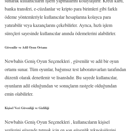
sunarak kullanıcıların işlem yapmalarını kolaylaştırır. Kredi kartı,
banka transferi, e-cüzdanlar ve kripto para birimleri gibi farklı
ödeme yöntemleriyle kullanıcılar hesaplarına kolayca para
yatırabilir veya kazançlarını çekebilirler. Ayrıca, hızlı işlem
süreçleri sayesinde kullanıcılar anında ödemelerini alabilirler.
Güvenilir ve Adil Oyun Ortamı
Newbahis Geniş Oyun Seçenekleri , güvenilir ve adil bir oyun
ortamı sunar. Tüm oyunlar, bağımsız test laboratuvarları tarafından
düzenli olarak denetlenir ve lisanslıdır. Bu sayede kullanıcılar,
oyunların adil olduğundan ve sonuçların rastgele olduğundan
emin olabilirler.
Kişisel Veri Güvenliği ve Gizliliği
Newbahis Geniş Oyun Seçenekleri , kullanıcıların kişisel
verilerini güvende tutmak için en son güvenlik teknolojilerini