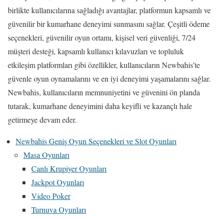
birlikte kullanıcılarına sağladığı avantajlar, platformun kapsamlı ve
güvenilir bir kumarhane deneyimi sunmasını sağlar. Çeşitli ödeme
seçenekleri, güvenilir oyun ortamı, kişisel veri güvenliği, 7/24
müşteri desteği, kapsamlı kullanıcı kılavuzları ve topluluk
etkileşim platformları gibi özellikler, kullanıcıların Newbahis’te
güvenle oyun oynamalarını ve en iyi deneyimi yaşamalarını sağlar.
Newbahis, kullanıcıların memnuniyetini ve güvenini ön planda
tutarak, kumarhane deneyimini daha keyifli ve kazançlı hale
getirmeye devam eder.
Newbahis Geniş Oyun Seçenekleri ve Slot Oyunları
Masa Oyunları
Canlı Krupiyer Oyunları
Jackpot Oyunları
Video Poker
Turnuva Oyunları