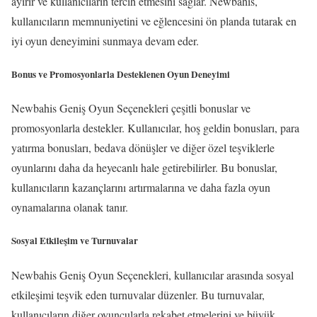
ayırır ve kullanıcıların tercih etmesini sağlar. Newbahis,
kullanıcıların memnuniyetini ve eğlencesini ön planda tutarak en
iyi oyun deneyimini sunmaya devam eder.
Bonus ve Promosyonlarla Desteklenen Oyun Deneyimi
Newbahis Geniş Oyun Seçenekleri çeşitli bonuslar ve
promosyonlarla destekler. Kullanıcılar, hoş geldin bonusları, para
yatırma bonusları, bedava dönüşler ve diğer özel teşviklerle
oyunlarını daha da heyecanlı hale getirebilirler. Bu bonuslar,
kullanıcıların kazançlarını artırmalarına ve daha fazla oyun
oynamalarına olanak tanır.
Sosyal Etkileşim ve Turnuvalar
Newbahis Geniş Oyun Seçenekleri, kullanıcılar arasında sosyal
etkileşimi teşvik eden turnuvalar düzenler. Bu turnuvalar,
kullanıcıların diğer oyuncularla rekabet etmelerini ve büyük