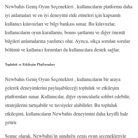
Newbahis Geniş Oyun Seçenekleri , kullanıcıların platformu daha
iyi anlamaları ve en iyi deneyimi elde etmeleri için kapsamlı
kullanıcı kılavuzları ve bilgi bankası sunar. Bu kılavuzlar,
kullanıcıların oyun kurallarını, bonus şartlarını ve diğer önemli
bilgileri anlamalarına yardımcı olur. Ayrıca, sıkça sorulan sorular
bölümü ve kullanıcı forumları da kullanıcılara destek sağlar.
Topluluk ve Etkileşim Platformları
Newbahis Geniş Oyun Seçenekleri , kullanıcıların bir araya
gelerek deneyimlerini paylaşabileceği topluluk ve etkileşim
platformları sunar. Kullanıcılar, diğer oyuncularla sohbet edebilir,
stratejilerini tartışabilir ve tavsiyeler alabilirler. Bu topluluk
etkileşimi, kullanıcıların Newbahis deneyimini daha keyifli hale
getirir.
Sonuç olarak, Newbahis’in sunduğu geniş oyun seçenekleriyle