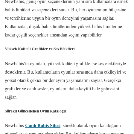
Newbahis, geniş oyun seçeneklerinin yanı sıra kullanıcılara esnek
bahis limitleri ve seçenekleri sunar. Bu, her oyuncunun bütçesine
ve tercihlerine uygun bir oyun deneyimi yaşamasını sağlar.
Kullanıcılar, düşük bahis limitlerinden yüksek bahis limitlerine
kadar çeşitli seçenekler arasından seçim yapabilirler.
Yüksek Kaliteli Grafikler ve Ses Efektleri
Newbahis’in oyunları, yüksek kaliteli grafikler ve ses efektleriyle
desteklenir. Bu, kullanıcıların oyunlar sırasında daha etkileyici ve
görsel olarak çekici bir deneyim yaşamalarını sağlar. Gerçekçi
grafikler ve canlı sesler, oyunların daha keyifli hale gelmesini
sağlar.
Sürekli Güncellenen Oyun Kataloğu
Canlı Bahis Sitesi
Newbahis
, sürekli olarak oyun kataloğunu
günceller ve yeni oyunları ekler. Bu, kullanıcıların her zaman en