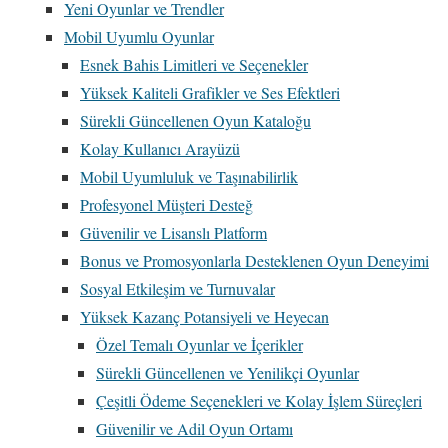
Yeni Oyunlar ve Trendler
Mobil Uyumlu Oyunlar
Esnek Bahis Limitleri ve Seçenekler
Yüksek Kaliteli Grafikler ve Ses Efektleri
Sürekli Güncellenen Oyun Kataloğu
Kolay Kullanıcı Arayüzü
Mobil Uyumluluk ve Taşınabilirlik
Profesyonel Müşteri Desteğ
Güvenilir ve Lisanslı Platform
Bonus ve Promosyonlarla Desteklenen Oyun Deneyimi
Sosyal Etkileşim ve Turnuvalar
Yüksek Kazanç Potansiyeli ve Heyecan
Özel Temalı Oyunlar ve İçerikler
Sürekli Güncellenen ve Yenilikçi Oyunlar
Çeşitli Ödeme Seçenekleri ve Kolay İşlem Süreçleri
Güvenilir ve Adil Oyun Ortamı