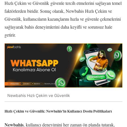
Hızlı Çekim ve Güvenlik güvenle tercih etmelerini sağlayan temel
faktörlerden biridir. Sonuç olarak, Newbahis Hızlı Çekim ve
Güvenlik, kullanıcıların kazançlarını hızla ve güvenle çekmelerini
sağlayarak bahis deneyimlerini daha keyifli ve sorunsuz hale
getirir.
Newbahis Hızlı Çekim ve Güvenlik
Hızlı Çekim ve Güvenlik: Newbahis’in Kullanıcı Dostu Politikaları
Newbahis
, kullanıcı deneyimini her zaman ön planda tutarak,