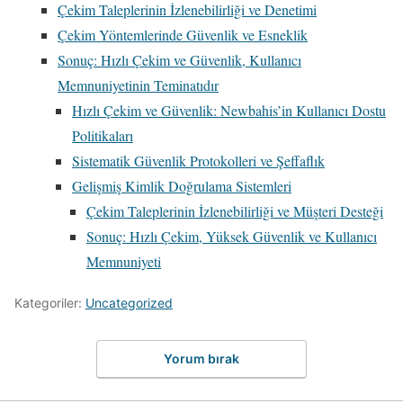
Çekim Taleplerinin İzlenebilirliği ve Denetimi
Çekim Yöntemlerinde Güvenlik ve Esneklik
Sonuç: Hızlı Çekim ve Güvenlik, Kullanıcı
Memnuniyetinin Teminatıdır
Hızlı Çekim ve Güvenlik: Newbahis’in Kullanıcı Dostu
Politikaları
Sistematik Güvenlik Protokolleri ve Şeffaflık
Gelişmiş Kimlik Doğrulama Sistemleri
Çekim Taleplerinin İzlenebilirliği ve Müşteri Desteği
Sonuç: Hızlı Çekim, Yüksek Güvenlik ve Kullanıcı
Memnuniyeti
Kategoriler:
Uncategorized
Yorum bırak