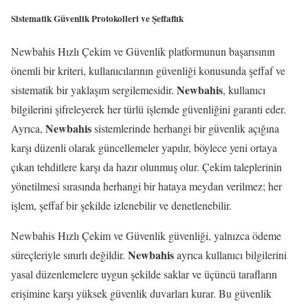
Sistematik Güvenlik Protokolleri ve Şeffaflık
Newbahis Hızlı Çekim ve Güvenlik platformunun başarısının
önemli bir kriteri, kullanıcılarının güvenliği konusunda şeffaf ve
Newbahis
sistematik bir yaklaşım sergilemesidir.
, kullanıcı
bilgilerini şifreleyerek her türlü işlemde güvenliğini garanti eder.
Newbahis
Ayrıca,
sistemlerinde herhangi bir güvenlik açığına
karşı düzenli olarak güncellemeler yapılır, böylece yeni ortaya
çıkan tehditlere karşı da hazır olunmuş olur. Çekim taleplerinin
yönetilmesi sırasında herhangi bir hataya meydan verilmez; her
işlem, şeffaf bir şekilde izlenebilir ve denetlenebilir.
Newbahis Hızlı Çekim ve Güvenlik güvenliği, yalnızca ödeme
Newbahis
süreçleriyle sınırlı değildir.
ayrıca kullanıcı bilgilerini
yasal düzenlemelere uygun şekilde saklar ve üçüncü tarafların
erişimine karşı yüksek güvenlik duvarları kurar. Bu güvenlik