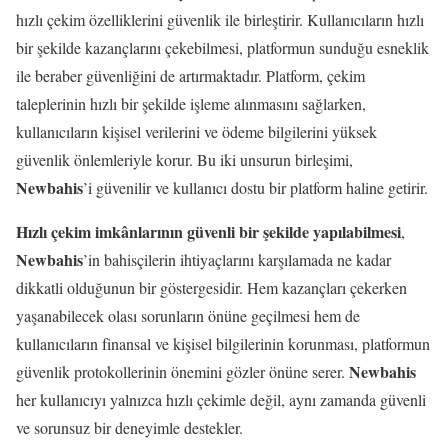
hızlı çekim özelliklerini güvenlik ile birleştirir. Kullanıcıların hızlı
bir şekilde kazançlarını çekebilmesi, platformun sunduğu esneklik
ile beraber güvenliğini de artırmaktadır. Platform, çekim
taleplerinin hızlı bir şekilde işleme alınmasını sağlarken,
kullanıcıların kişisel verilerini ve ödeme bilgilerini yüksek
güvenlik önlemleriyle korur. Bu iki unsurun birleşimi,
Newbahis
’i güvenilir ve kullanıcı dostu bir platform haline getirir.
Hızlı çekim imkânlarının güvenli bir şekilde yapılabilmesi
,
Newbahis
’in bahisçilerin ihtiyaçlarını karşılamada ne kadar
dikkatli olduğunun bir göstergesidir. Hem kazançları çekerken
yaşanabilecek olası sorunların önüne geçilmesi hem de
kullanıcıların finansal ve kişisel bilgilerinin korunması, platformun
Newbahis
güvenlik protokollerinin önemini gözler önüne serer.
her kullanıcıyı yalnızca hızlı çekimle değil, aynı zamanda güvenli
ve sorunsuz bir deneyimle destekler.