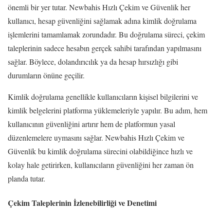
önemli bir yer tutar. Newbahis Hızlı Çekim ve Güvenlik her
kullanıcı, hesap güvenliğini sağlamak adına kimlik doğrulama
işlemlerini tamamlamak zorundadır. Bu doğrulama süreci, çekim
taleplerinin sadece hesabın gerçek sahibi tarafından yapılmasını
sağlar. Böylece, dolandırıcılık ya da hesap hırsızlığı gibi
durumların önüne geçilir.
Kimlik doğrulama genellikle kullanıcıların kişisel bilgilerini ve
kimlik belgelerini platforma yüklemeleriyle yapılır. Bu adım, hem
kullanıcının güvenliğini artırır hem de platformun yasal
düzenlemelere uymasını sağlar. Newbahis Hızlı Çekim ve
Güvenlik bu kimlik doğrulama sürecini olabildiğince hızlı ve
kolay hale getirirken, kullanıcıların güvenliğini her zaman ön
planda tutar.
Çekim Taleplerinin İzlenebilirliği ve Denetimi