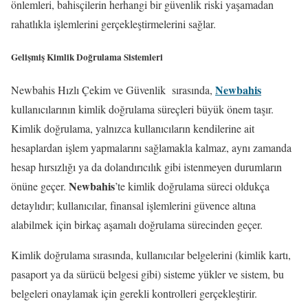
önlemleri, bahisçilerin herhangi bir güvenlik riski yaşamadan
rahatlıkla işlemlerini gerçekleştirmelerini sağlar.
Gelişmiş Kimlik Doğrulama Sistemleri
Newbahis
Newbahis Hızlı Çekim ve Güvenlik sırasında,
kullanıcılarının kimlik doğrulama süreçleri büyük önem taşır.
Kimlik doğrulama, yalnızca kullanıcıların kendilerine ait
hesaplardan işlem yapmalarını sağlamakla kalmaz, aynı zamanda
hesap hırsızlığı ya da dolandırıcılık gibi istenmeyen durumların
Newbahis
önüne geçer.
’te kimlik doğrulama süreci oldukça
detaylıdır; kullanıcılar, finansal işlemlerini güvence altına
alabilmek için birkaç aşamalı doğrulama sürecinden geçer.
Kimlik doğrulama sırasında, kullanıcılar belgelerini (kimlik kartı,
pasaport ya da sürücü belgesi gibi) sisteme yükler ve sistem, bu
belgeleri onaylamak için gerekli kontrolleri gerçekleştirir.