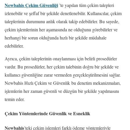
Newbahis Çekim Güvenliği
’te yapılan tüm çekim talepleri
izlenebilir ve şeffaf bir şekilde denetlenebilir. Kullanıcılar, çekim
taleplerinin durumunu anlık olarak takip edebilirler. Bu sayede,
çekim işlemlerinin her aşamasında ne olduğunu görebilirler ve
herhangi bir sorun olduğunda hızlı bir şekilde müdahale
edebilirler.
Ayrıca, çekim taleplerinin onaylanması için belirli prosedürler
vardır. Bu prosedürler, her çekim talebinin doğru bir şekilde ve
kullanıcı güvenliğine zarar vermeden gerçekleştirilmesini sağlar.
Newbahis Hızlı Çekim ve Güvenlik bu denetim mekanizmaları,
işlemlerin her zaman güvenli ve düzgün bir şekilde yapılmasını
temin eder.
Çekim Yöntemlerinde Güvenlik ve Esneklik
Newbahis
’teki çekim işlemleri farklı ödeme yöntemleriyle