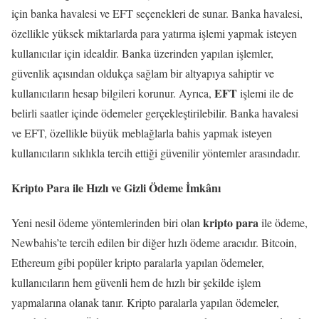
için banka havalesi ve EFT seçenekleri de sunar. Banka havalesi,
özellikle yüksek miktarlarda para yatırma işlemi yapmak isteyen
kullanıcılar için idealdir. Banka üzerinden yapılan işlemler,
güvenlik açısından oldukça sağlam bir altyapıya sahiptir ve
EFT
kullanıcıların hesap bilgileri korunur. Ayrıca,
işlemi ile de
belirli saatler içinde ödemeler gerçekleştirilebilir. Banka havalesi
ve EFT, özellikle büyük meblağlarla bahis yapmak isteyen
kullanıcıların sıklıkla tercih ettiği güvenilir yöntemler arasındadır.
Kripto Para ile Hızlı ve Gizli Ödeme İmkânı
kripto para
Yeni nesil ödeme yöntemlerinden biri olan
ile ödeme,
Newbahis’te tercih edilen bir diğer hızlı ödeme aracıdır. Bitcoin,
Ethereum gibi popüler kripto paralarla yapılan ödemeler,
kullanıcıların hem güvenli hem de hızlı bir şekilde işlem
yapmalarına olanak tanır. Kripto paralarla yapılan ödemeler,