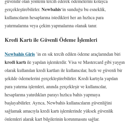
güvenilir olan yöntemi tercih ederek ödemelerini kolayca
Newbahis
gerçekleştirebilirler.
‘in sunduğu bu esneklik,
kullanıcıların hesaplarına istedikleri her an hızlıca para
yatırmalarına veya çekim yapmalarına olanak tanır.
Kredi Kartı ile Güvenli Ödeme İşlemleri
Newbahis Giriş
’in en sık tercih edilen ödeme araçlarından biri
kredi kartı
ile yapılan işlemlerdir. Visa ve Mastercard gibi yaygın
olarak kullanılan kredi kartları ile kullanıcılar, hızlı ve güvenli bir
şekilde ödemelerini gerçekleştirebilirler. Kredi kartıyla yapılan
para yatırma işlemleri, anında gerçekleşir ve kullanıcılar,
hesaplarına yatırdıkları parayı hızlıca bahis yapmaya
başlayabilirler. Ayrıca, Newbahis kullanıcıların güvenliğini
sağlamak amacıyla kredi kartı işlemlerinde yüksek güvenlik
önlemleri alarak kart bilgilerinin korunmasını sağlar.