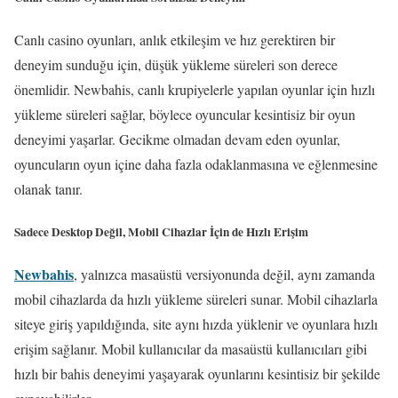
Canlı casino oyunları, anlık etkileşim ve hız gerektiren bir
deneyim sunduğu için, düşük yükleme süreleri son derece
önemlidir. Newbahis, canlı krupiyelerle yapılan oyunlar için hızlı
yükleme süreleri sağlar, böylece oyuncular kesintisiz bir oyun
deneyimi yaşarlar. Gecikme olmadan devam eden oyunlar,
oyuncuların oyun içine daha fazla odaklanmasına ve eğlenmesine
olanak tanır.
Sadece Desktop Değil, Mobil Cihazlar İçin de Hızlı Erişim
Newbahis
, yalnızca masaüstü versiyonunda değil, aynı zamanda
mobil cihazlarda da hızlı yükleme süreleri sunar. Mobil cihazlarla
siteye giriş yapıldığında, site aynı hızda yüklenir ve oyunlara hızlı
erişim sağlanır. Mobil kullanıcılar da masaüstü kullanıcıları gibi
hızlı bir bahis deneyimi yaşayarak oyunlarını kesintisiz bir şekilde