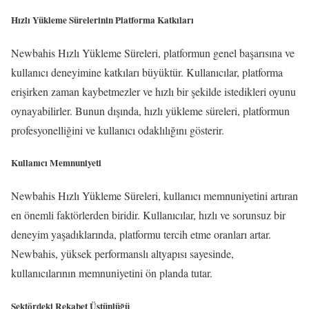
Hızlı Yükleme Sürelerinin Platforma Katkıları
Newbahis Hızlı Yükleme Süreleri, platformun genel başarısına ve
kullanıcı deneyimine katkıları büyüktür. Kullanıcılar, platforma
erişirken zaman kaybetmezler ve hızlı bir şekilde istedikleri oyunu
oynayabilirler. Bunun dışında, hızlı yükleme süreleri, platformun
profesyonelliğini ve kullanıcı odaklılığını gösterir.
Kullanıcı Memnuniyeti
Newbahis Hızlı Yükleme Süreleri, kullanıcı memnuniyetini artıran
en önemli faktörlerden biridir. Kullanıcılar, hızlı ve sorunsuz bir
deneyim yaşadıklarında, platformu tercih etme oranları artar.
Newbahis, yüksek performanslı altyapısı sayesinde,
kullanıcılarının memnuniyetini ön planda tutar.
Sektördeki Rekabet Üstünlüğü