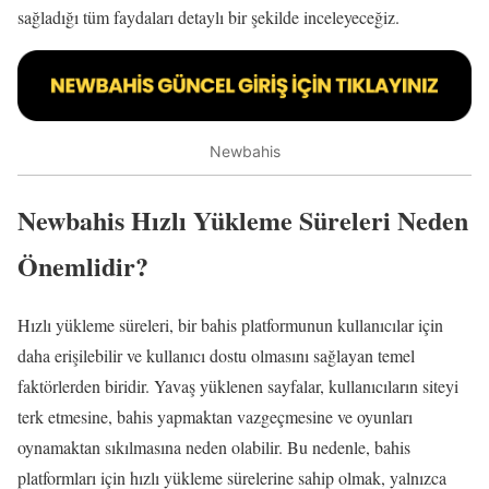
sağladığı tüm faydaları detaylı bir şekilde inceleyeceğiz.
Newbahis
Newbahis Hızlı Yükleme Süreleri Neden
Önemlidir?
Hızlı yükleme süreleri, bir bahis platformunun kullanıcılar için
daha erişilebilir ve kullanıcı dostu olmasını sağlayan temel
faktörlerden biridir. Yavaş yüklenen sayfalar, kullanıcıların siteyi
terk etmesine, bahis yapmaktan vazgeçmesine ve oyunları
oynamaktan sıkılmasına neden olabilir. Bu nedenle, bahis
platformları için hızlı yükleme sürelerine sahip olmak, yalnızca