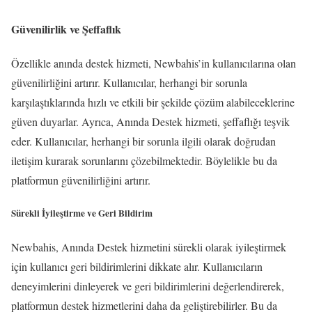
Güvenilirlik ve Şeffaflık
Özellikle anında destek hizmeti, Newbahis’in kullanıcılarına olan
güvenilirliğini artırır. Kullanıcılar, herhangi bir sorunla
karşılaştıklarında hızlı ve etkili bir şekilde çözüm alabileceklerine
güven duyarlar. Ayrıca, Anında Destek hizmeti, şeffaflığı teşvik
eder. Kullanıcılar, herhangi bir sorunla ilgili olarak doğrudan
iletişim kurarak sorunlarını çözebilmektedir. Böylelikle bu da
platformun güvenilirliğini artırır.
Sürekli İyileştirme ve Geri Bildirim
Newbahis, Anında Destek hizmetini sürekli olarak iyileştirmek
için kullanıcı geri bildirimlerini dikkate alır. Kullanıcıların
deneyimlerini dinleyerek ve geri bildirimlerini değerlendirerek,
platformun destek hizmetlerini daha da geliştirebilirler. Bu da