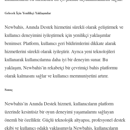
Gelecek İçin Yenilikçi Yaklaşımlar
Newbahis, Anında Destek hizmetini sürekli olarak geliştirmek ve
kullanıcı deneyimini iyileştirmek için yenilikçi yaklaşımlar
benimser. Platform, kullanıcı geri bildirimlerini dikkate alarak
hizmetlerini sürekli olarak iyileştirir. Ayrıca yeni teknolojileri
kullanarak kullanıcılarına daha iyi bir deneyim sunar. Bu
yaklaşım, Newbahis’in rekabetçi bir çevrimiçi bahis platformu
olarak kalmasını sağlar ve kullanıcı memnuniyetini artırır.
Sonuç
Newbahis’in Anında Destek hizmeti, kullanıcıların platform
üzerinde kesintisiz bir oyun deneyimi yaşamalarını sağlayan
önemli bir özelliktir. Güçlü teknolojik altyapısı, profesyonel destek
ekibi ve kullanıcı odaklı yaklaşımıyla Newbahis, kullanıcıların