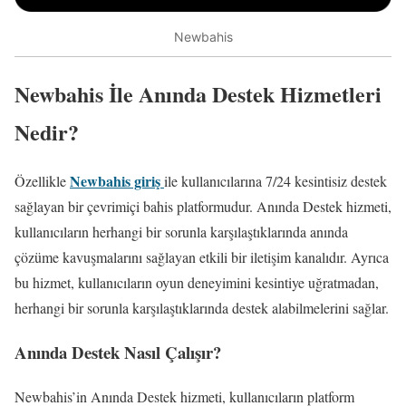
Newbahis
Newbahis İle Anında Destek Hizmetleri
Nedir?
Newbahis giriş
Özellikle
ile kullanıcılarına 7/24 kesintisiz destek
sağlayan bir çevrimiçi bahis platformudur. Anında Destek hizmeti,
kullanıcıların herhangi bir sorunla karşılaştıklarında anında
çözüme kavuşmalarını sağlayan etkili bir iletişim kanalıdır. Ayrıca
bu hizmet, kullanıcıların oyun deneyimini kesintiye uğratmadan,
herhangi bir sorunla karşılaştıklarında destek alabilmelerini sağlar.
Anında Destek Nasıl Çalışır?
Newbahis’in Anında Destek hizmeti, kullanıcıların platform