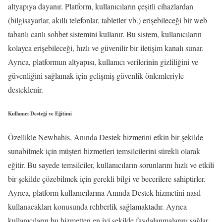
altyapıya dayanır. Platform, kullanıcıların çeşitli cihazlardan
(bilgisayarlar, akıllı telefonlar, tabletler vb.) erişebileceği bir web
tabanlı canlı sohbet sistemini kullanır. Bu sistem, kullanıcıların
kolayca erişebileceği, hızlı ve güvenilir bir iletişim kanalı sunar.
Ayrıca, platformun altyapısı, kullanıcı verilerinin gizliliğini ve
güvenliğini sağlamak için gelişmiş güvenlik önlemleriyle
desteklenir.
Kullanıcı Desteği ve Eğitimi
Özellikle Newbahis, Anında Destek hizmetini etkin bir şekilde
sunabilmek için müşteri hizmetleri temsilcilerini sürekli olarak
eğitir. Bu sayede temsilciler, kullanıcıların sorunlarını hızlı ve etkili
bir şekilde çözebilmek için gerekli bilgi ve becerilere sahiptirler.
Ayrıca, platform kullanıcılarına Anında Destek hizmetini nasıl
kullanacakları konusunda rehberlik sağlamaktadır. Ayrıca
kullanıcıların bu hizmetten en iyi şekilde faydalanmalarını sağlar.