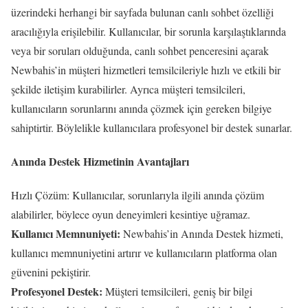
üzerindeki herhangi bir sayfada bulunan canlı sohbet özelliği
aracılığıyla erişilebilir. Kullanıcılar, bir sorunla karşılaştıklarında
veya bir soruları olduğunda, canlı sohbet penceresini açarak
Newbahis’in müşteri hizmetleri temsilcileriyle hızlı ve etkili bir
şekilde iletişim kurabilirler. Ayrıca müşteri temsilcileri,
kullanıcıların sorunlarını anında çözmek için gereken bilgiye
sahiptirtir. Böylelikle kullanıcılara profesyonel bir destek sunarlar.
Anında Destek Hizmetinin Avantajları
Hızlı Çözüm: Kullanıcılar, sorunlarıyla ilgili anında çözüm
alabilirler, böylece oyun deneyimleri kesintiye uğramaz.
Kullanıcı Memnuniyeti:
Newbahis’in Anında Destek hizmeti,
kullanıcı memnuniyetini artırır ve kullanıcıların platforma olan
güvenini pekiştirir.
Profesyonel Destek:
Müşteri temsilcileri, geniş bir bilgi