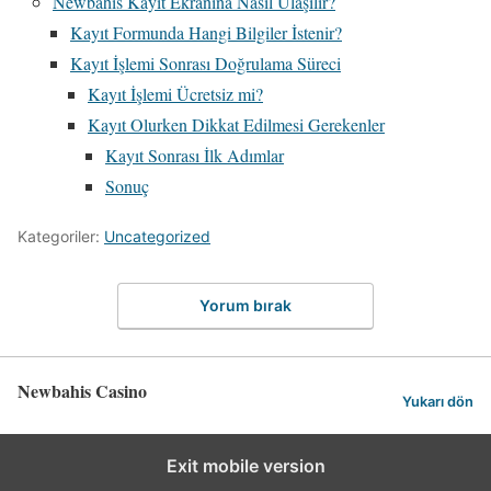
Newbahis Kayıt Ekranına Nasıl Ulaşılır?
Kayıt Formunda Hangi Bilgiler İstenir?
Kayıt İşlemi Sonrası Doğrulama Süreci
Kayıt İşlemi Ücretsiz mi?
Kayıt Olurken Dikkat Edilmesi Gerekenler
Kayıt Sonrası İlk Adımlar
Sonuç
Kategoriler:
Uncategorized
Yorum bırak
Newbahis Casino
Yukarı dön
Exit mobile version