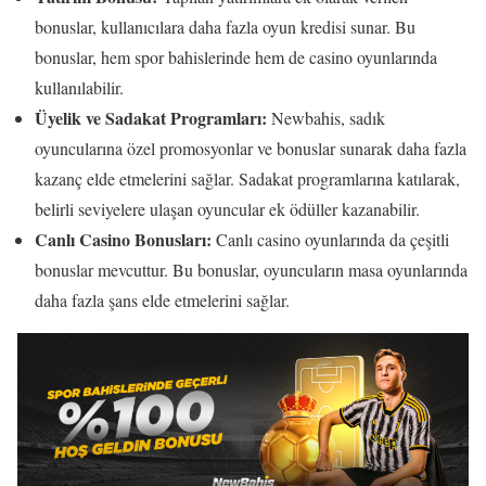
bonuslar, kullanıcılara daha fazla oyun kredisi sunar. Bu
bonuslar, hem spor bahislerinde hem de casino oyunlarında
kullanılabilir.
Üyelik ve Sadakat Programları:
Newbahis, sadık
oyuncularına özel promosyonlar ve bonuslar sunarak daha fazla
kazanç elde etmelerini sağlar. Sadakat programlarına katılarak,
belirli seviyelere ulaşan oyuncular ek ödüller kazanabilir.
Canlı Casino Bonusları:
Canlı casino oyunlarında da çeşitli
bonuslar mevcuttur. Bu bonuslar, oyuncuların masa oyunlarında
daha fazla şans elde etmelerini sağlar.