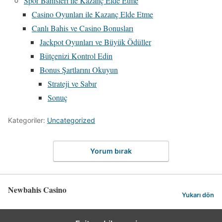
Spor Bahisleri ile Kazanç Elde Etme
Casino Oyunları ile Kazanç Elde Etme
Canlı Bahis ve Casino Bonusları
Jackpot Oyunları ve Büyük Ödüller
Bütçenizi Kontrol Edin
Bonus Şartlarını Okuyun
Strateji ve Sabır
Sonuç
Kategoriler:
Uncategorized
Yorum bırak
Newbahis Casino
Yukarı dön