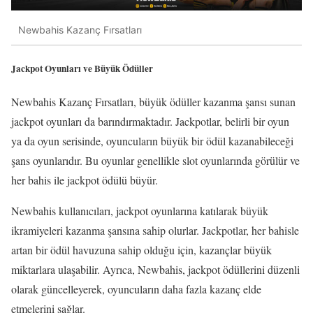
Newbahis Kazanç Fırsatları
Jackpot Oyunları ve Büyük Ödüller
Newbahis Kazanç Fırsatları, büyük ödüller kazanma şansı sunan
jackpot oyunları da barındırmaktadır. Jackpotlar, belirli bir oyun
ya da oyun serisinde, oyuncuların büyük bir ödül kazanabileceği
şans oyunlarıdır. Bu oyunlar genellikle slot oyunlarında görülür ve
her bahis ile jackpot ödülü büyür.
Newbahis kullanıcıları, jackpot oyunlarına katılarak büyük
ikramiyeleri kazanma şansına sahip olurlar. Jackpotlar, her bahisle
artan bir ödül havuzuna sahip olduğu için, kazançlar büyük
miktarlara ulaşabilir. Ayrıca, Newbahis, jackpot ödüllerini düzenli
olarak güncelleyerek, oyuncuların daha fazla kazanç elde
etmelerini sağlar.