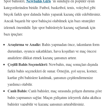
Newbahis Giriş
Spor bahisleri,
’in sunduğu en popüler oyun
kategorilerinden biridir. Futbol, basketbol, tenis, voleybol gibi
birçok farklı spor dalında bahis yaparak kazanç elde edebilirsiniz.
Ancak başarılı bir spor bahisçisi olabilmek için bazı stratejiler
izlemek önemlidir. İşte spor bahisleriyle kazanç sağlamak için
bazı ipuçları:
Araştırma ve Analiz:
Bahis yapmadan önce, takımların form
durumları, oyuncu sakatlıkları, hava koşulları ve maç öncesi
analizlere dikkat etmek kazanç şansınızı artırır.
Çeşitli Bahis Seçenekleri:
Newbahis, maç sonuçları dışında
farklı bahis seçenekleri de sunar. Örneğin, gol sayısı, korner,
kartlar gibi bahislere katılmak, şansınızı çeşitlendirmenize
yardımcı olabilir.
Canlı Bahis:
Canlı bahisler, maç sırasında gelişen duruma göre
bahis yapmanızı sağlar. Maçın gidişatını izleyerek daha akıllıca
bahisler yapabilir ve kazanç şansınızı artırabilirsiniz.