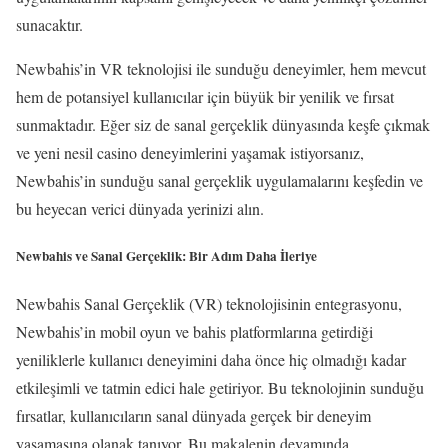
sunacaktır.
Newbahis’in VR teknolojisi ile sunduğu deneyimler, hem mevcut
hem de potansiyel kullanıcılar için büyük bir yenilik ve fırsat
sunmaktadır. Eğer siz de sanal gerçeklik dünyasında keşfe çıkmak
ve yeni nesil casino deneyimlerini yaşamak istiyorsanız,
Newbahis’in sunduğu sanal gerçeklik uygulamalarını keşfedin ve
bu heyecan verici dünyada yerinizi alın.
Newbahis ve Sanal Gerçeklik: Bir Adım Daha İleriye
Newbahis Sanal Gerçeklik (VR) teknolojisinin entegrasyonu,
Newbahis’in mobil oyun ve bahis platformlarına getirdiği
yeniliklerle kullanıcı deneyimini daha önce hiç olmadığı kadar
etkileşimli ve tatmin edici hale getiriyor. Bu teknolojinin sunduğu
fırsatlar, kullanıcıların sanal dünyada gerçek bir deneyim
yaşamasına olanak tanıyor. Bu makalenin devamında,