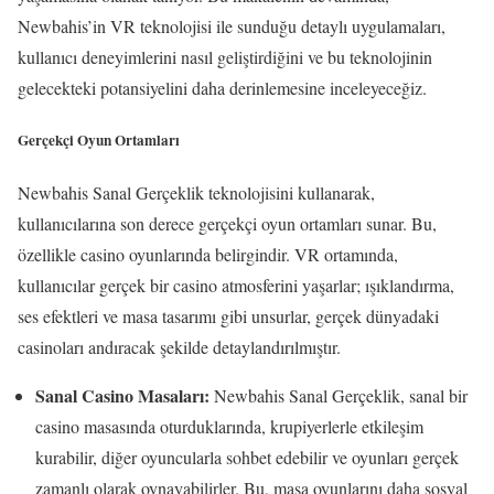
Newbahis’in VR teknolojisi ile sunduğu detaylı uygulamaları,
kullanıcı deneyimlerini nasıl geliştirdiğini ve bu teknolojinin
gelecekteki potansiyelini daha derinlemesine inceleyeceğiz.
Gerçekçi Oyun Ortamları
Newbahis Sanal Gerçeklik teknolojisini kullanarak,
kullanıcılarına son derece gerçekçi oyun ortamları sunar. Bu,
özellikle casino oyunlarında belirgindir. VR ortamında,
kullanıcılar gerçek bir casino atmosferini yaşarlar; ışıklandırma,
ses efektleri ve masa tasarımı gibi unsurlar, gerçek dünyadaki
casinoları andıracak şekilde detaylandırılmıştır.
Sanal Casino Masaları:
Newbahis Sanal Gerçeklik, sanal bir
casino masasında oturduklarında, krupiyerlerle etkileşim
kurabilir, diğer oyuncularla sohbet edebilir ve oyunları gerçek
zamanlı olarak oynayabilirler. Bu, masa oyunlarını daha sosyal