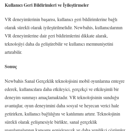
Kullanıcı Geri Bildirimleri ve İyileştirmeler
VR deneyimlerinin başarısı, kullanıcı geri bildirimlerine bağlı
olarak sürekli olarak iyileştirilmelidir. Newbahis, kullanıcılarının
VR deneyimlerine dair geri bildirimlerini dikkate alarak,
teknolojiyi daha da geliştirebilir ve kullanıcı memnuniyetini
artırabilir.
Sonuç
Newbahis Sanal Gerçeklik teknolojisini mobil oyunlarına entegre
ederek, kullanıcılara daha etkileyici, gerçekçi ve etkileşimli bir
deneyim sunmayı amaçlamaktadır. VR teknolojisinin sunduğu
avantajlar, oyun deneyimini daha sosyal ve heyecan verici hale
getirirken, kullanıcı bağlılığını ve katılımını artırır. Teknolojinin
sürekli olarak gelişmesiyle birlikte, sanal gerçeklik
uygulamalarının kapsamı genişleyecek ve daha yenilikçi çözümler