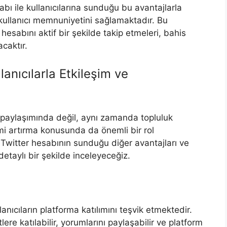
ı ile kullanıcılarına sunduğu bu avantajlarla
kullanıcı memnuniyetini sağlamaktadır. Bu
hesabını aktif bir şekilde takip etmeleri, bahis
caktır.
anıcılarla Etkileşim ve
i paylaşımında değil, aynı zamanda topluluk
imi artırma konusunda da önemli bir rol
witter hesabının sunduğu diğer avantajları ve
detaylı bir şekilde inceleyeceğiz.
nıcıların platforma katılımını teşvik etmektedir.
ere katılabilir, yorumlarını paylaşabilir ve platform