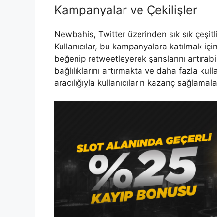
Kampanyalar ve Çekilişler
Newbahis, Twitter üzerinden sık sık çeşit
Kullanıcılar, bu kampanyalara katılmak için
beğenip retweetleyerek şanslarını artırabilir
bağlılıklarını artırmakta ve daha fazla ku
aracılığıyla kullanıcıların kazanç sağlamala