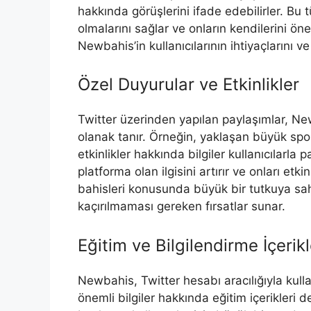
hakkında görüşlerini ifade edebilirler. Bu tü
olmalarını sağlar ve onların kendilerini öne
Newbahis’in kullanıcılarının ihtiyaçlarını v
Özel Duyurular ve Etkinlikler
Twitter üzerinden yapılan paylaşımlar, Ne
olanak tanır. Örneğin, yaklaşan büyük spo
etkinlikler hakkında bilgiler kullanıcılarla 
platforma olan ilgisini artırır ve onları etk
bahisleri konusunda büyük bir tutkuya sahip 
kaçırılmaması gereken fırsatlar sunar.
Eğitim ve Bilgilendirme İçerikl
Newbahis, Twitter hesabı aracılığıyla kullan
önemli bilgiler hakkında eğitim içerikleri d