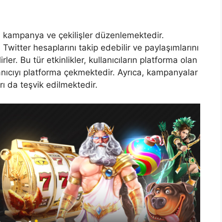
li kampanya ve çekilişler düzenlemektedir.
 Twitter hesaplarını takip edebilir ve paylaşımlarını
ler. Bu tür etkinlikler, kullanıcıların platforma olan
llanıcıyı platforma çekmektedir. Ayrıca, kampanyalar
rı da teşvik edilmektedir.