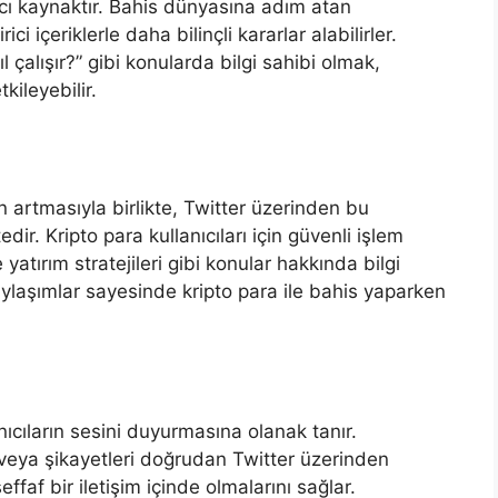
mcı kaynaktır. Bahis dünyasına adım atan
ici içeriklerle daha bilinçli kararlar alabilirler.
ıl çalışır?” gibi konularda bilgi sahibi olmak,
kileyebilir.
n artmasıyla birlikte, Twitter üzerinden bu
ir. Kripto para kullanıcıları için güvenli işlem
 yatırım stratejileri gibi konular hakkında bilgi
paylaşımlar sayesinde kripto para ile bahis yaparken
ıcıların sesini duyurmasına olanak tanır.
ri veya şikayetleri doğrudan Twitter üzerinden
effaf bir iletişim içinde olmalarını sağlar.