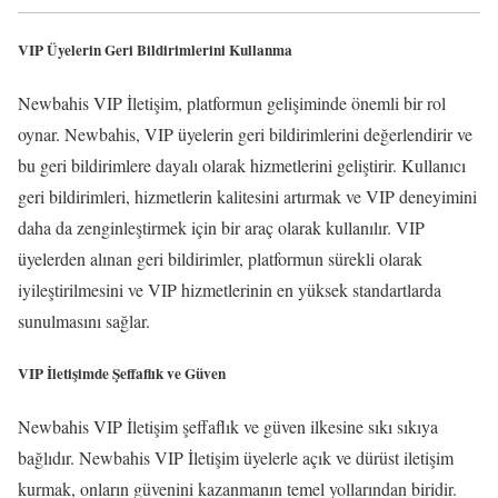
VIP Üyelerin Geri Bildirimlerini Kullanma
Newbahis VIP İletişim, platformun gelişiminde önemli bir rol
oynar. Newbahis, VIP üyelerin geri bildirimlerini değerlendirir ve
bu geri bildirimlere dayalı olarak hizmetlerini geliştirir. Kullanıcı
geri bildirimleri, hizmetlerin kalitesini artırmak ve VIP deneyimini
daha da zenginleştirmek için bir araç olarak kullanılır. VIP
üyelerden alınan geri bildirimler, platformun sürekli olarak
iyileştirilmesini ve VIP hizmetlerinin en yüksek standartlarda
sunulmasını sağlar.
VIP İletişimde Şeffaflık ve Güven
Newbahis VIP İletişim şeffaflık ve güven ilkesine sıkı sıkıya
bağlıdır. Newbahis VIP İletişim üyelerle açık ve dürüst iletişim
kurmak, onların güvenini kazanmanın temel yollarından biridir.