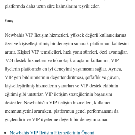
platformda daha uzun süre kalmalarını teşvik eder.
Sonuç
Newbahis VIP İletişim hizmetleri, yüksek değerli kullanıcılarına
özel ve kişiselleştirilmiş bir deneyim sunarak platformun kalitesini
artırır. Kişisel VIP temsilcileri, hızlı yanıt süreleri, özel avantajlar,
7/24 destek hizmetleri ve teknolojik araçların kullanımı, VIP
üyelerin platformda en iyi deneyimi yaşamasını sağlar. Ayrıca,
VIP geri bildirimlerinin değerlendirilmesi, şeffaflık ve güven,
kişiselleştirilmiş hizmetlerin yararları ve VIP destek ekibinin
eğitimi gibi unsurlar, VIP iletişim stratejilerinin başarısını
destekler. Newbahis’in VIP iletişim hizmetleri, kullanıcı
memnuniyetini artırırken, platformun genel performansını da
güçlendirir ve VIP üyelerine değerli bir deneyim sunar.
Newbahis VIP İletişim Hizmetlerinin Önemi