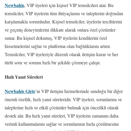
Newbahis
, VIP üyeleri için kişisel VIP temsilcileri atar. Bu
temsilciler, VIP üyelerin tüm ihtiyaçlarını ve taleplerini doğrudan
karşılamakla sorumludur. Kişisel temsilciler, üyelerin tercihlerini
ve geçmiş deneyimlerini dikkate alarak onlara özel çözümler
sunar. Bu kişisel dokunuş, VIP üyelerin kendilerini özel
hissetmelerini sağlar ve platforma olan bağlılıklarını artırır.
Temsilciler, VIP üyeleriyle düzenli olarak iletişim kurar ve her
türlü soru ve sorunu hızlı bir şekilde çözmeye çalışır.
Hızlı Yanıt Süreleri
Newbahis Giriş
’in VIP iletişim hizmetlerinde sunduğu bir diğer
önemli özellik, hızlı yanıt süreleridir. VIP üyeleri, sorunlarına ve
taleplerine hızlı ve etkili çözümler bulmak için öncelikli olarak
destek alır. Bu hızlı yanıt süreleri, VIP üyelerin zamanını daha
verimli kullanmalarını sağlar ve sorunlarının hızla çözülmesine