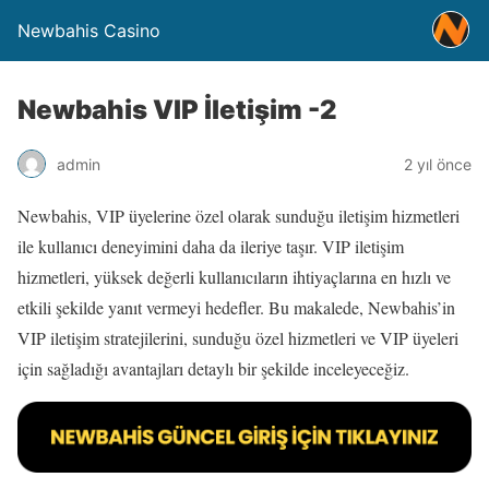
Newbahis Casino
Newbahis VIP İletişim -2
admin
2 yıl önce
Newbahis, VIP üyelerine özel olarak sunduğu iletişim hizmetleri
ile kullanıcı deneyimini daha da ileriye taşır. VIP iletişim
hizmetleri, yüksek değerli kullanıcıların ihtiyaçlarına en hızlı ve
etkili şekilde yanıt vermeyi hedefler. Bu makalede, Newbahis’in
VIP iletişim stratejilerini, sunduğu özel hizmetleri ve VIP üyeleri
için sağladığı avantajları detaylı bir şekilde inceleyeceğiz.