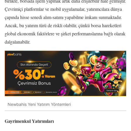
birlikte, borsada işlem yapmak artık daha erişilebilir hale gelmiştir.
Çevrimiçi platformlar ve mobil uygulamalar, yatırımcılara dünya
çapında hisse senedi alım-satımı yapabilme imkanı sunmaktadır.
Ancak, bu yatırım türü de riskli olabilir, çünkü borsa hareketleri
global ekonomik faktörlere ve şirket performanslarına bağlı olarak
dalgalanabilir.
Newbahis Yeni Yatırım Yöntemleri
Gayrimenkul Yatırımları