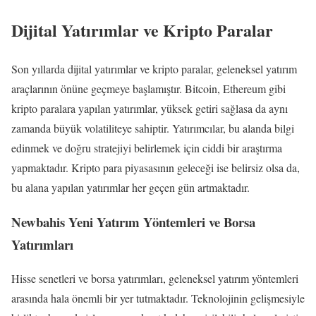
Dijital Yatırımlar ve Kripto Paralar
Son yıllarda dijital yatırımlar ve kripto paralar, geleneksel yatırım
araçlarının önüne geçmeye başlamıştır. Bitcoin, Ethereum gibi
kripto paralara yapılan yatırımlar, yüksek getiri sağlasa da aynı
zamanda büyük volatiliteye sahiptir. Yatırımcılar, bu alanda bilgi
edinmek ve doğru stratejiyi belirlemek için ciddi bir araştırma
yapmaktadır. Kripto para piyasasının geleceği ise belirsiz olsa da,
bu alana yapılan yatırımlar her geçen gün artmaktadır.
Newbahis Yeni Yatırım Yöntemleri ve Borsa
Yatırımları
Hisse senetleri ve borsa yatırımları, geleneksel yatırım yöntemleri
arasında hala önemli bir yer tutmaktadır. Teknolojinin gelişmesiyle