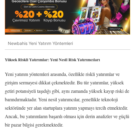
Newbahis Yeni Yatırım Yöntemleri
Yüksek Riskli Yatırımlar: Yeni Nesil Risk Yatırımcıları
Yeni yatırım yöntemleri arasında, özellikle riskli yatırımlar ve
girişim sermayesi dikkat çekmektedir. Bu tür yatırımlar, yüksek
getiri potansiyeli taşıdığı gibi, aynı zamanda yüksek kayıp riski de
barındırmaktadır. Yeni nesil yatırımcılar, genellikle teknoloji
sektöründe yer alan startuplara yatırım yapmayı tercih etmektedir.
Ancak, bu yatırımların başarılı olması için derin analizler ve güçlü
bir pazar bilgisi gerekmektedir.